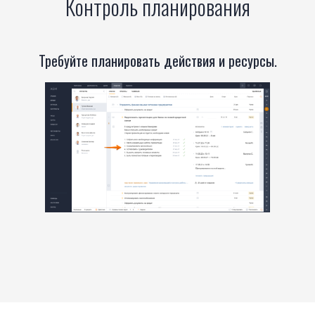
Контроль планирования
Требуйте планировать действия и ресурсы.