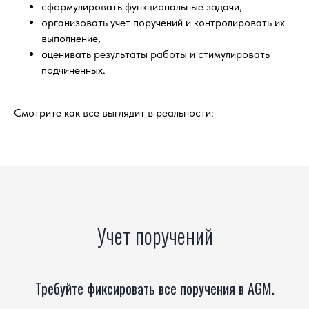
сформулировать функциональные задачи,
организовать учет поручений и контролировать их
выполнение,
оценивать результаты работы и стимулировать
подчиненных.
Смотрите как все выглядит в реальности:
Учет поручений
Требуйте фиксировать все поручения в AGM.