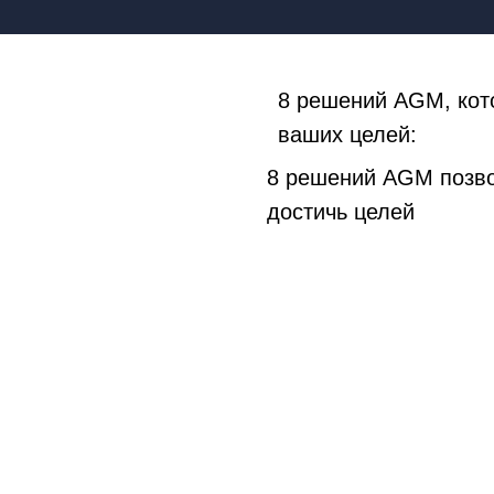
8 решений AGM, кото
ваших целей:
8 решений AGM позво
достичь целей
AGM