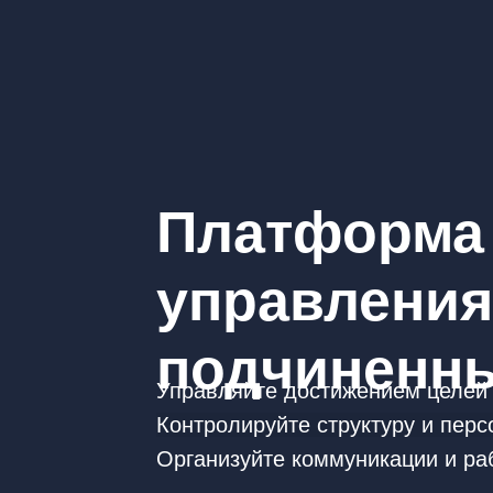
Платформа
управления
подчиненн
Управляйте достижением целей
Контролируйте структуру и перс
Организуйте коммуникации и р