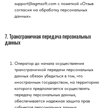
support@agmsoft.com с пометкой «Отзыв
согласия на обработку персональных
данных».
7. Трансграничная передача персональных
данных
Оператор до начала осуществления
трансграничной передачи персональных
данных обязан убедиться в том, что
иностранным государством, на территорию
которого предполагается осуществлять
передачу персональных данных,
обеспечивается надежная защита прав
субъектов персональных данных.