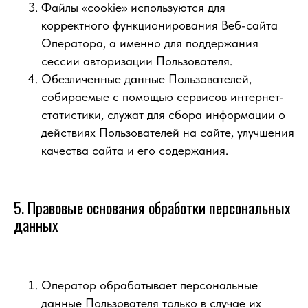
Файлы «cookie» используются для
корректного функционирования Веб-сайта
Оператора, а именно для поддержания
сессии авторизации Пользователя.
Обезличенные данные Пользователей,
собираемые с помощью сервисов интернет-
статистики, служат для сбора информации о
действиях Пользователей на сайте, улучшения
качества сайта и его содержания.
5. Правовые основания обработки персональных
данных
Оператор обрабатывает персональные
данные Пользователя только в случае их