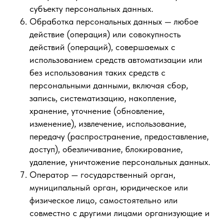
субъекту персональных данных.
Обработка персональных данных — любое
действие (операция) или совокупность
действий (операций), совершаемых с
использованием средств автоматизации или
без использования таких средств с
персональными данными, включая сбор,
запись, систематизацию, накопление,
хранение, уточнение (обновление,
изменение), извлечение, использование,
передачу (распространение, предоставление,
доступ), обезличивание, блокирование,
удаление, уничтожение персональных данных.
Оператор — государственный орган,
муниципальный орган, юридическое или
физическое лицо, самостоятельно или
совместно с другими лицами организующие и