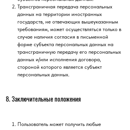
Трансграничная передача персональных
данных на территории иностранных
государств, не отвечающих вышеуказанным
требованиям, может осуществляться только в
случае наличия согласия в письменной
форме субъекта персональных данных на
трансграничную передачу его персональных
данных и/или исполнения договора,
стороной которого является субъект
персональных данных.
8. Заключительные положения
Пользователь может получить любые