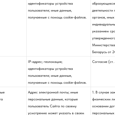
идентификаторы устройства
образующихся
пользователя; иные данные,
деятельности 
получаемые с помощь cookie-файлов.
органов, иных
индивидуальны
указанием сро
утвержденног
Министерства
Беларусь от 2
IP-адрес; геолокация;
Согласие (ст.
идентификаторы устройства
пользователя; иные данные,
получаемые с помощь cookie-файлов.
ные
Адрес электронной почты; иные
1. В случае з
та
персональные данные, которые
физическим л
пользователь Сайта по своему
основании дог
усмотрению может указать в своем
персональных