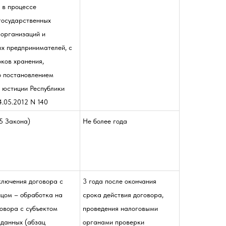
 в процессе
государственных
 организаций и
х предпринимателей, с
ков хранения,
о постановлением
 юстиции Республики
4.05.2012 N 140
 5 Закона)
Не более года
аключения договора с
3 года после окончания
ицом – обработка на
срока действия договора,
овора с субъектом
проведения налоговыми
 данных (абзац
органами проверки