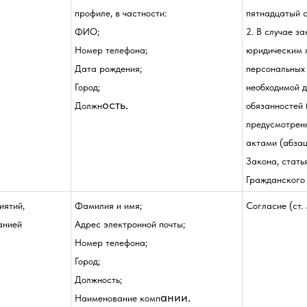
профиле, в частности:
пятнадцатый с
ФИО;
2. В случае з
Номер телефона;
юридическим 
Дата рождения;
персональных
Город;
необходимой 
ость.
Должн
обязанностей 
предусмотрен
актами (абзац
Закона, статья
Гражданского
иятий,
Фамилия и имя;
Согласие (ст.
анией
Адрес электронной почты;
Номер телефона;
Город;
Должность;
ании.
Наименование комп