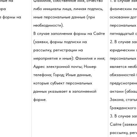
нные на
Фамилия, собственное имя, отчество
1. В случае з
ора
либо инициалы лица, личная подпись,
физическим л
е формы на
иные персональные данные (при
основании дог
необходимости) .
персональных
В случае заполнения формы на Сайте
пятнадцатый с
(заявки, формы подписки на
2. В случае з
рассылку, регистрации на
юридическим 
мероприятия и иные): Фамилия и имя;
персональных 
Адрес электронной почты; Номер
является необ
телефона; Город; Иные данные,
обязанностей 
которые субъект персональных
предусмотрен
данных указывает в заполняемой
актами (абзац
форме.
Закона, статья
Гражданского
3. В случае з
Сайте (заявки
рассылку, рег