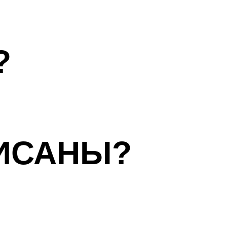
?
ИСАНЫ?